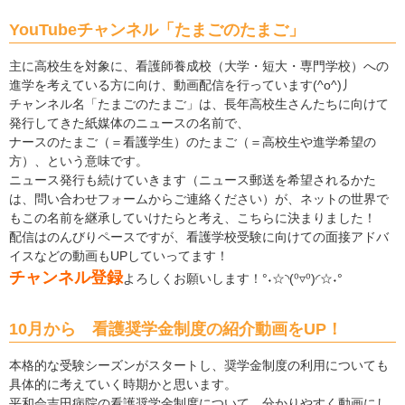
YouTubeチャンネル「たまごのたまご」
主に高校生を対象に、看護師養成校（大学・短大・専門学校）への
進学を考えている方に向け、動画配信を行っています(^o^)丿
チャンネル名「たまごのたまご」は、長年高校生さんたちに向けて
発行してきた紙媒体のニュースの名前で、
ナースのたまご（＝看護学生）のたまご（＝高校生や進学希望の
方）、という意味です。
ニュース発行も続けていきます（ニュース郵送を希望されるかた
は、問い合わせフォームからご連絡ください）が、ネットの世界で
もこの名前を継承していけたらと考え、こちらに決まりました！
配信はのんびりペースですが、看護学校受験に向けての面接アドバ
イスなどの動画もUPしていってます！
チャンネル登録
よろしくお願いします！°˖☆◝(⁰▿⁰)◜☆˖°
10月から 看護奨学金制度の紹介動画をUP！
本格的な受験シーズンがスタートし、奨学金制度の利用についても
具体的に考えていく時期かと思います。
平和会吉田病院の看護奨学金制度について、分かりやすく動画にし